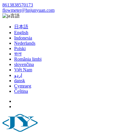
8613838570173
flowmeter@hnjunyuan.com
言語
日本語
English
Indonesia
Nederlands
Polski
বাংলা
România limbi
slovenčina
Việt Nam
اردو
dansk
Cymraeg
Čeština