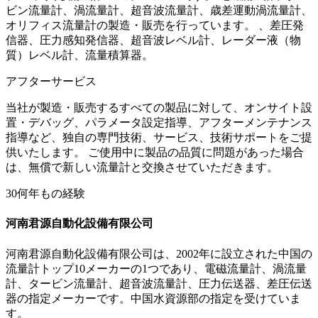
ビン流量計、渦流量計、超音波流量計、歳差運動渦流量計、
オリフィス流量計の製造・販売を行っています。 、差圧発
信器、圧力感知発信器、超音波レベル計、レーダー液（物
質）レベル計、流量積算器。
アフターサービス
当社が製造・販売するすべての製品に対して、オンサイト設
置・デバッグ、パラメータ設定指導、アフターメンテナンス
指導など、独自の専門技術、サービス、技術サポートをご提
供いたします。 ご使用中に製品の品質に問題があった場合
は、無償で新しい流量計と交換させていただきます。
30
何年もの
経験
河南君源自動化設備有限公司
河南君源自動化設備有限公司は、2002年に設立された中国の
流量計トップ10メーカーの1つであり、電磁流量計、渦流量
計、タービン流量計、超音波流量計、圧力伝送器、差圧伝送
器の指定メーカーです。中国水資源部の指定を受けていま
す。