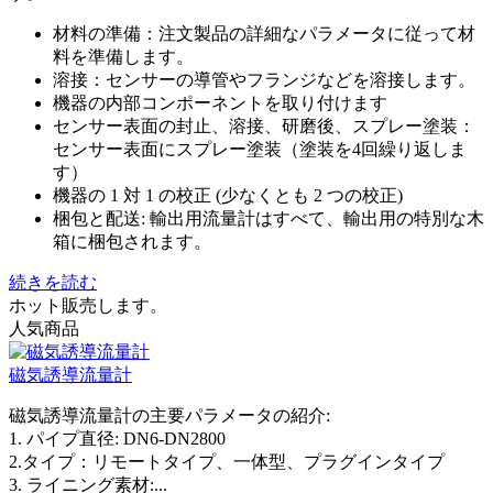
材料の準備：注文製品の詳細なパラメータに従って材
料を準備します。
溶接：センサーの導管やフランジなどを溶接します。
機器の内部コンポーネントを取り付けます
センサー表面の封止、溶接、研磨後、スプレー塗装：
センサー表面にスプレー塗装（塗装を4回繰り返しま
す）
機器の 1 対 1 の校正 (少なくとも 2 つの校正)
梱包と配送: 輸出用流量計はすべて、輸出用の特別な木
箱に梱包されます。
続きを読む
ホット販売します。
人気商品
磁気誘導流量計
磁気誘導流量計の主要パラメータの紹介:
1. パイプ直径: DN6-DN2800
2.タイプ：リモートタイプ、一体型、プラグインタイプ
3. ライニング素材:...