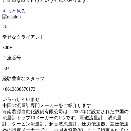
と簡単な取り付けという利点があります。
もっと見る
2
k
幸せなクライアント
300
+
口座番号
50
+
経験豊富なスタッフ
+8613838570173
いらっしゃいませ！
中国の流量計専門メーカーをご紹介します!
河南君源自動化設備有限公司は、2002年に設立された中国の
流量計トップ10メーカーの1つです。電磁流量計、渦流量
計、タービン流量計、超音波流量計、圧力伝送器、差圧伝送
器の指定メーカーです。中国水資源省によって指定されてい