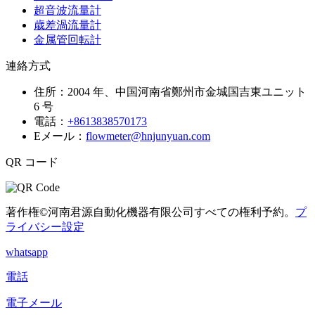
超音波流量計
歳差渦流量計
金属管回転計
連絡方式
住所：
2004 年、中国河南省鄭州市金城国吉東ユニット
6 号
電話：
+8613838570173
Eメール：
flowmeter@hnjunyuan.com
QR コード
著作権©河南君源自動化機器有限公司すべての権利予約。
プ
ライバシー設定
whatsapp
電話
電子メール