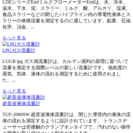
LDEシリーズEmfミルクフローメーターEmfは、水、冷水、
温水、下水、泥、スラリー、ミルク、酸、アルカリ、塩液、
食品スラリーなどの閉じたパイプライン内の導電性液体とス
ラリーの体積流量を測定するのに適しています。鉱業、石油
化学、冶金、...
もっと見る
LPGガス流量計
LUGB lpg ガス渦流量計は、カルマン渦列の原理に基づいて
流量を測定する国際レベルの新しい流量計です。 低粘度の
蒸気、気体、液体の流れを測定するために使用されまし
た。...
もっと見る
超音波液体流量計
TUF-2000SW 超音波液体流量計は、閉じた導管内の液体の流
体の流れを測定するように設計されています。 トランスデ
ューサーは非接触のクランプオンタイプで、汚れのない操作