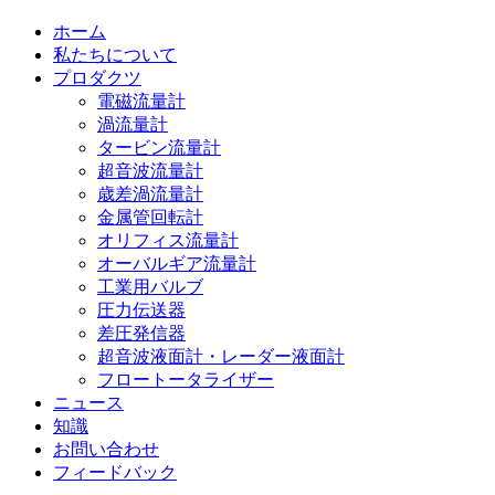
ホーム
私たちについて
プロダクツ
電磁流量計
渦流量計
タービン流量計
超音波流量計
歳差渦流量計
金属管回転計
オリフィス流量計
オーバルギア流量計
工業用バルブ
圧力伝送器
差圧発信器
超音波液面計・レーダー液面計
フロートータライザー
ニュース
知識
お問い合わせ
フィードバック